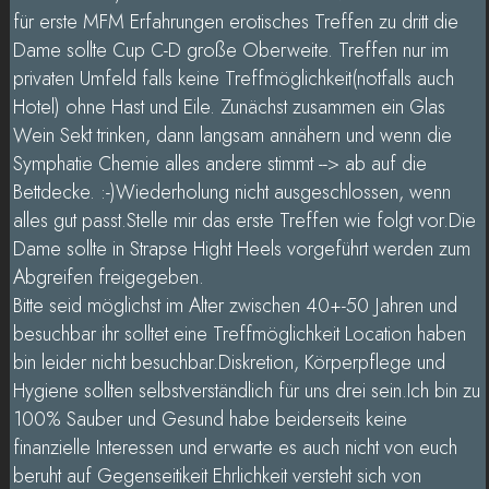
für erste MFM Erfahrungen erotisches Treffen zu dritt die
Dame sollte Cup C-D große Oberweite. Treffen nur im
privaten Umfeld falls keine Treffmöglichkeit(notfalls auch
Hotel) ohne Hast und Eile. Zunächst zusammen ein Glas
Wein Sekt trinken, dann langsam annähern und wenn die
Symphatie Chemie alles andere stimmt --> ab auf die
Bettdecke. :-)Wiederholung nicht ausgeschlossen, wenn
alles gut passt.Stelle mir das erste Treffen wie folgt vor.Die
Dame sollte in Strapse Hight Heels vorgeführt werden zum
Abgreifen freigegeben.
Bitte seid möglichst im Alter zwischen 40+-50 Jahren und
besuchbar ihr solltet eine Treffmöglichkeit Location haben
bin leider nicht besuchbar.Diskretion, Körperpflege und
Hygiene sollten selbstverständlich für uns drei sein.Ich bin zu
100% Sauber und Gesund habe beiderseits keine
finanzielle Interessen und erwarte es auch nicht von euch
beruht auf Gegenseitikeit Ehrlichkeit versteht sich von